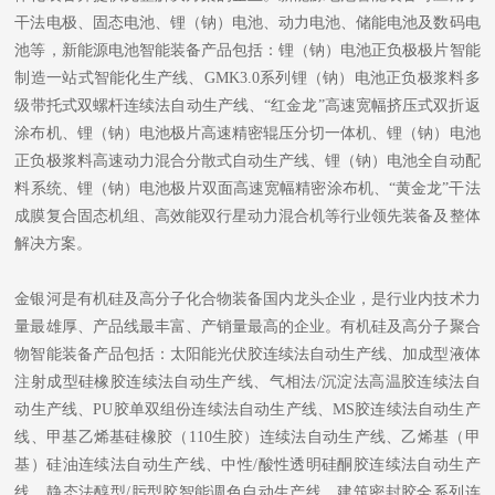
干法电极、固态电池、锂（钠）电池、动力电池、储能电池及数码电
池等，新能源电池智能装备产品包括：锂（钠）电池正负极极片智能
制造一站式智能化生产线、GMK3.0系列锂（钠）电池正负极浆料多
级带托式双螺杆连续法自动生产线、“红金龙”高速宽幅挤压式双折返
涂布机、锂（钠）电池极片高速精密辊压分切一体机、锂（钠）电池
正负极浆料高速动力混合分散式自动生产线、锂（钠）电池全自动配
料系统、锂（钠）电池极片双面高速宽幅精密涂布机、“黄金龙”干法
成膜复合固态机组、高效能双行星动力混合机等行业领先装备及整体
解决方案。
金银河是有机硅及高分子化合物装备国内龙头企业，是行业内技术力
量最雄厚、产品线最丰富、产销量最高的企业。有机硅及高分子聚合
物智能装备产品包括：太阳能光伏胶连续法自动生产线、加成型液体
注射成型硅橡胶连续法自动生产线、气相法/沉淀法高温胶连续法自
动生产线、PU胶单双组份连续法自动生产线、MS胶连续法自动生产
线、甲基乙烯基硅橡胶（110生胶）连续法自动生产线、乙烯基（甲
基）硅油连续法自动生产线、中性/酸性透明硅酮胶连续法自动生产
线、静态法醇型/肟型胶智能调色自动生产线、建筑密封胶全系列连