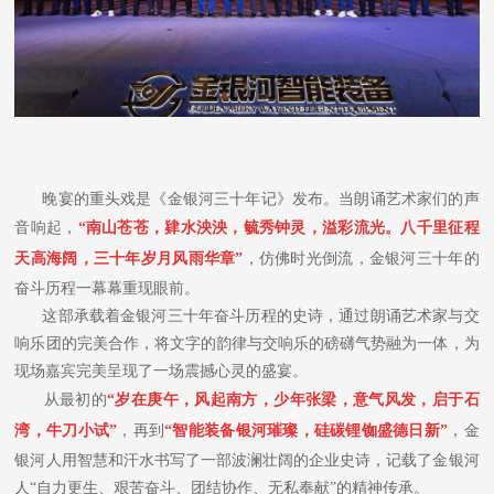
晚宴的重头戏是《金银河三十年记》发布。当朗诵艺术家们的声
音响起，
“南山苍苍，肄水泱泱，毓秀钟灵，溢彩流光。八千里征程
天高海阔，三十年岁月风雨华章”
，仿佛时光倒流，金银河三十年的
奋斗历程一幕幕重现眼前。
这部承载着金银河三十年奋斗历程的史诗，通过朗诵艺术家与交
响乐团的完美合作，将文字的韵律与交响乐的磅礴气势融为一体，为
现场嘉宾完美呈现了一场震撼心灵的盛宴。
从最初的
“岁在庚午，风起南方，少年张梁，意气风发，启于石
湾，牛刀小试”
，再到
“智能装备银河璀璨，硅碳锂铷盛德日新”
，金
银河人用智慧和汗水书写了一部波澜壮阔的企业史诗，记载了金银河
人“自力更生、艰苦奋斗、团结协作、无私奉献”的精神传承。